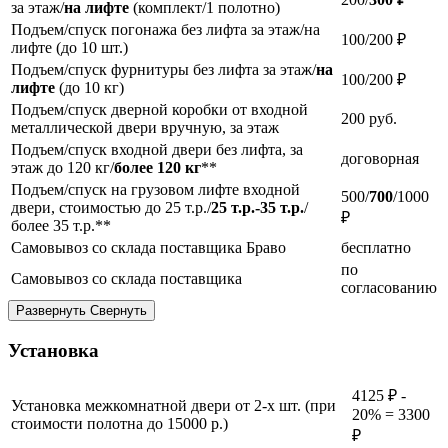
за этаж/
на лифте
(комплект/1 полотно)
Подъем/спуск погонажа без лифта за этаж/на
100/200 ₽
лифте (до 10 шт.)
Подъем/спуск фурнитуры без лифта за этаж/
на
100/200 ₽
лифте
(до 10 кг)
Подъем/спуск дверной коробки от входной
200
руб.
металлической двери вручную, за этаж
Подъем/спуск входной двери без лифта, за
договорная
этаж до 120 кг/
более 120 кг
**
Подъем/спуск на грузовом лифте входной
500/
700
/1000
двери, стоимостью до 25 т.р./
25 т.р.-35 т.р.
/
₽
более 35 т.р.**
Самовывоз со склада поставщика Браво
бесплатно
по
Самовывоз со склада поставщика
согласованию
Развернуть
Свернуть
Установка
4125 ₽ -
Установка межкомнатной двери от 2-х шт. (при
20% = 3300
стоимости полотна до 15000 р.)
₽