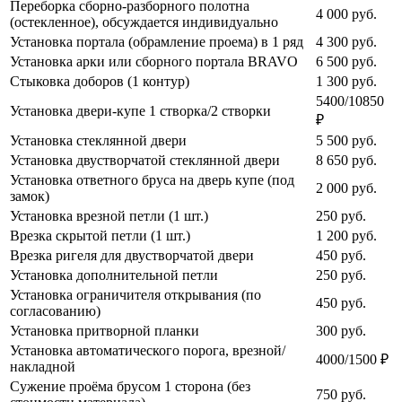
Переборка сборно-разборного полотна
4 000
руб.
(остекленное), обсуждается индивидуально
Установка портала (обрамление проема) в 1 ряд
4 300
руб.
Установка арки или сборного портала BRAVO
6 500
руб.
Стыковка доборов (1 контур)
1 300
руб.
5400/10850
Установка двери-купе 1 створка/2 створки
₽
Установка стеклянной двери
5 500
руб.
Установка двустворчатой стеклянной двери
8 650
руб.
Установка ответного бруса на дверь купе (под
2 000
руб.
замок)
Установка врезной петли (1 шт.)
250
руб.
Врезка скрытой петли (1 шт.)
1 200
руб.
Врезка ригеля для двустворчатой двери
450
руб.
Установка дополнительной петли
250
руб.
Установка ограничителя открывания (по
450
руб.
согласованию)
Установка притворной планки
300
руб.
Установка автоматического порога, врезной/
4000/1500 ₽
накладной
Сужение проёма брусом 1 сторона (без
750
руб.