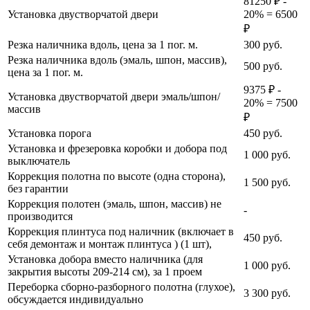
81250 ₽ -
Установка двустворчатой двери
20% = 6500
₽
Резка наличника вдоль, цена за 1 пог. м.
300
руб.
Резка наличника вдоль (эмаль, шпон, массив),
500
руб.
цена за 1 пог. м.
9375 ₽ -
Установка двустворчатой двери эмаль/шпон/
20% = 7500
массив
₽
Установка порога
450
руб.
Установка и фрезеровка коробки и добора под
1 000
руб.
выключатель
Коррекция полотна по высоте (одна сторона),
1 500
руб.
без гарантии
Коррекция полотен (эмаль, шпон, массив) не
-
производится
Коррекция плинтуса под наличник (включает в
450
руб.
себя демонтаж и монтаж плинтуса ) (1 шт),
Установка добора вместо наличника (для
1 000
руб.
закрытия высоты 209-214 см), за 1 проем
Переборка сборно-разборного полотна (глухое),
3 300
руб.
обсуждается индивидуально