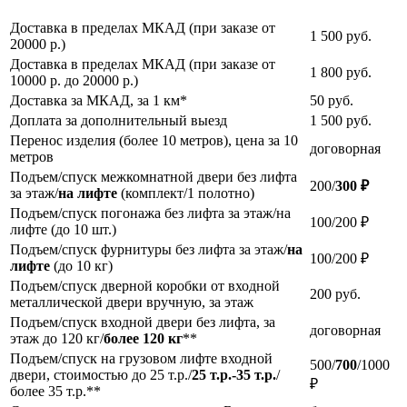
Доставка в пределах МКАД (при заказе от
1 500
руб.
20000 р.)
Доставка в пределах МКАД (при заказе от
1 800
руб.
10000 р. до 20000 р.)
Доставка за МКАД, за 1 км*
50
руб.
Доплата за дополнительный выезд
1 500
руб.
Перенос изделия (более 10 метров), цена за 10
договорная
метров
Подъем/спуск межкомнатной двери без лифта
200/
300 ₽
за этаж/
на лифте
(комплект/1 полотно)
Подъем/спуск погонажа без лифта за этаж/на
100/200 ₽
лифте (до 10 шт.)
Подъем/спуск фурнитуры без лифта за этаж/
на
100/200 ₽
лифте
(до 10 кг)
Подъем/спуск дверной коробки от входной
200
руб.
металлической двери вручную, за этаж
Подъем/спуск входной двери без лифта, за
договорная
этаж до 120 кг/
более 120 кг
**
Подъем/спуск на грузовом лифте входной
500/
700
/1000
двери, стоимостью до 25 т.р./
25 т.р.-35 т.р.
/
₽
более 35 т.р.**