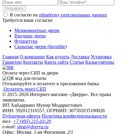
Отправить
Я согласен на
обработку персональных данных
Требуется ваше согласие
Межкомнатные двери
Входные двери
Фурнитура
Скрытые двери (Invisible)
Главная
О компании
Как купить
Доставка
Установка
Гарантии
Контакты
Карта сайта
Статьи
Калькуляторы
Оплата через СБП за двери
Отсканируйте и оплатите в приложении банка
Оплатить через СБП
© 2015–2026 Интернет-магазин «Дверра». Все права
защищены.
ИП Хайдаршин Мунир Модаристович
ИНН: 592012316557, ОГРНИП: 307592035100026
Публичная оферта
Политика конфиденциальности
тел:
+7 (495) 215-03-29
e-mail:
shop@dverra.ru
Офис: Москва, 1-ая Фрезерная, 2/1