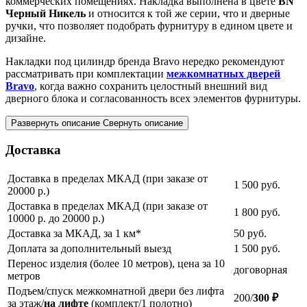
коммерческих помещениях. Накладка выполнена в цвете
BN
Черный Никель
и относится к той же серии, что и дверные
ручки, что позволяет подобрать фурнитуру в едином цвете и
дизайне.
Накладки под цилиндр бренда Bravo нередко рекомендуют
рассматривать при комплектации
межкомнатных дверей
Bravo
, когда важно сохранить целостный внешний вид
дверного блока и согласованность всех элементов фурнитуры.
Развернуть описание
Свернуть описание
Доставка
Доставка в пределах МКАД (при заказе от
1 500
руб.
20000 р.)
Доставка в пределах МКАД (при заказе от
1 800
руб.
10000 р. до 20000 р.)
Доставка за МКАД, за 1 км*
50
руб.
Доплата за дополнительный выезд
1 500
руб.
Перенос изделия (более 10 метров), цена за 10
договорная
метров
Подъем/спуск межкомнатной двери без лифта
200/
300 ₽
за этаж/
на лифте
(комплект/1 полотно)