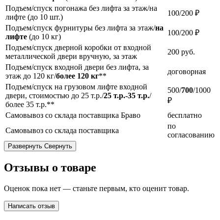
Подъем/спуск погонажа без лифта за этаж/на
100/200 ₽
лифте (до 10 шт.)
Подъем/спуск фурнитуры без лифта за этаж/
на
100/200 ₽
лифте
(до 10 кг)
Подъем/спуск дверной коробки от входной
200
руб.
металлической двери вручную, за этаж
Подъем/спуск входной двери без лифта, за
договорная
этаж до 120 кг/
более 120 кг
**
Подъем/спуск на грузовом лифте входной
500/
700
/1000
двери, стоимостью до 25 т.р./
25 т.р.-35 т.р.
/
₽
более 35 т.р.**
Самовывоз со склада поставщика Браво
бесплатно
по
Самовывоз со склада поставщика
согласованию
Развернуть
Свернуть
Отзывы о товаре
Оценок пока нет — станьте первым, кто оценит товар.
Написать отзыв