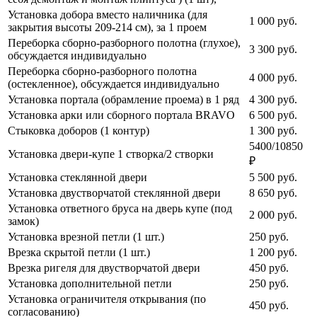
Установка добора вместо наличника (для
1 000
руб.
закрытия высоты 209-214 см), за 1 проем
Переборка сборно-разборного полотна (глухое),
3 300
руб.
обсуждается индивидуально
Переборка сборно-разборного полотна
4 000
руб.
(остекленное), обсуждается индивидуально
Установка портала (обрамление проема) в 1 ряд
4 300
руб.
Установка арки или сборного портала BRAVO
6 500
руб.
Стыковка доборов (1 контур)
1 300
руб.
5400/10850
Установка двери-купе 1 створка/2 створки
₽
Установка стеклянной двери
5 500
руб.
Установка двустворчатой стеклянной двери
8 650
руб.
Установка ответного бруса на дверь купе (под
2 000
руб.
замок)
Установка врезной петли (1 шт.)
250
руб.
Врезка скрытой петли (1 шт.)
1 200
руб.
Врезка ригеля для двустворчатой двери
450
руб.
Установка дополнительной петли
250
руб.
Установка ограничителя открывания (по
450
руб.
согласованию)