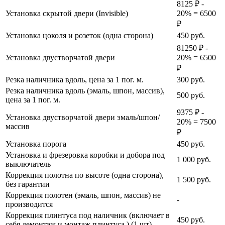
8125 ₽ -
Установка скрытой двери (Invisible)
20% = 6500
₽
Установка цоколя и розеток (одна сторона)
450
руб.
81250 ₽ -
Установка двустворчатой двери
20% = 6500
₽
Резка наличника вдоль, цена за 1 пог. м.
300
руб.
Резка наличника вдоль (эмаль, шпон, массив),
500
руб.
цена за 1 пог. м.
9375 ₽ -
Установка двустворчатой двери эмаль/шпон/
20% = 7500
массив
₽
Установка порога
450
руб.
Установка и фрезеровка коробки и добора под
1 000
руб.
выключатель
Коррекция полотна по высоте (одна сторона),
1 500
руб.
без гарантии
Коррекция полотен (эмаль, шпон, массив) не
-
производится
Коррекция плинтуса под наличник (включает в
450
руб.
себя демонтаж и монтаж плинтуса ) (1 шт),