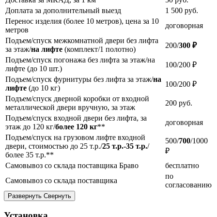
Доплата за дополнительный выезд
1 500
руб.
Перенос изделия (более 10 метров), цена за 10
договорная
метров
Подъем/спуск межкомнатной двери без лифта
200/
300 ₽
за этаж/
на лифте
(комплект/1 полотно)
Подъем/спуск погонажа без лифта за этаж/на
100/200 ₽
лифте (до 10 шт.)
Подъем/спуск фурнитуры без лифта за этаж/
на
100/200 ₽
лифте
(до 10 кг)
Подъем/спуск дверной коробки от входной
200
руб.
металлической двери вручную, за этаж
Подъем/спуск входной двери без лифта, за
договорная
этаж до 120 кг/
более 120 кг
**
Подъем/спуск на грузовом лифте входной
500/
700
/1000
двери, стоимостью до 25 т.р./
25 т.р.-35 т.р.
/
₽
более 35 т.р.**
Самовывоз со склада поставщика Браво
бесплатно
по
Самовывоз со склада поставщика
согласованию
Развернуть
Свернуть
Установка