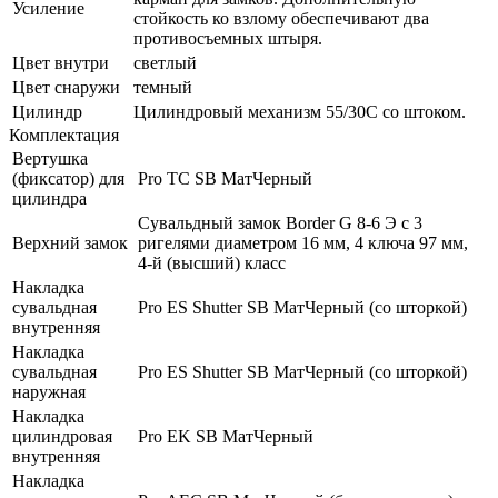
Усиление
стойкость ко взлому обеспечивают два
противосъемных штыря.
Цвет внутри
светлый
Цвет снаружи
темный
Цилиндр
Цилиндровый механизм 55/30С со штоком.
Комплектация
Вертушка
(фиксатор) для
Pro TC SB МатЧерный
цилиндра
Сувальдный замок Border G 8-6 Э с 3
Верхний замок
ригелями диаметром 16 мм, 4 ключа 97 мм,
4-й (высший) класс
Накладка
сувальдная
Pro ES Shutter SB МатЧерный (со шторкой)
внутренняя
Накладка
сувальдная
Pro ES Shutter SB МатЧерный (со шторкой)
наружная
Накладка
цилиндровая
Pro EK SB МатЧерный
внутренняя
Накладка