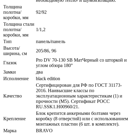
необходимую тепло- и шумоизоляцию.
Толщина
полотна/
92/92
коробки, мм
Толщина стали
полотна/
1/1,2
коробки, мм
Тип
панель/панель
Высота/
205/86, 96
ширина, см
Pro DV 70-130 SB МатЧерный со шторкой и
Глазок
углом обзора 180°
Замки
два
Исполнение
black edition
Сертифицирован для РФ по ГОСТ 31173-
2016. Наивысшие классы по
Качество
эксплуатационным характеристикам (1) и
прочности (М5). Сертификат POCC
RU.SSK1.H00960/21.
Блок крепится анкерными болтами через
Крепление
коробку (8 отверстий) или с использованием
монтажных пластин (6 шт. в комплекте).
Марка
BRAVO