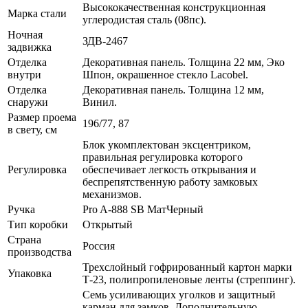
Высококачественная конструкционная
Марка стали
углеродистая сталь (08пс).
Ночная
ЗДВ-2467
задвижка
Отделка
Декоративная панель. Толщина 22 мм, Эко
внутри
Шпон, окрашенное стекло Lacobel.
Отделка
Декоративная панель. Толщина 12 мм,
снаружи
Винил.
Размер проема
196/77, 87
в свету, см
Блок укомплектован эксцентриком,
правильная регулировка которого
Регулировка
обеспечивает легкость открывания и
беспрепятственную работу замковых
механизмов.
Ручка
Pro A-888 SB МатЧерный
Тип коробки
Открытый
Страна
Россия
производства
Трехслойный гофрированный картон марки
Упаковка
Т-23, полипропиленовые ленты (стреппинг).
Семь усиливающих уголков и защитный
карман для замков. Дополнительную