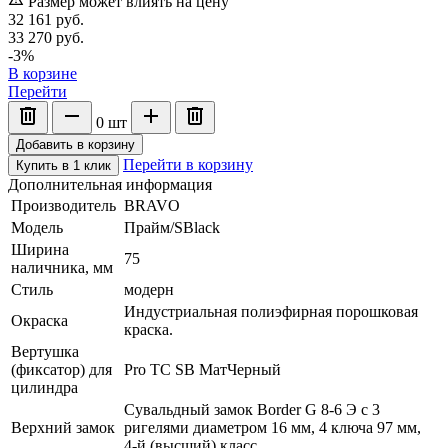
Размер может влиять на цену
32 161
руб.
33 270
руб.
-3%
В корзине
Перейти
0
шт
Добавить в корзину
Перейти в корзину
Купить в 1 клик
Дополнительная информация
Производитель
BRAVO
Модель
Прайм/SBlack
Ширина
75
наличника, мм
Стиль
модерн
Индустриальная полиэфирная порошковая
Окраска
краска.
Вертушка
(фиксатор) для
Pro TC SB МатЧерный
цилиндра
Сувальдный замок Border G 8-6 Э с 3
Верхний замок
ригелями диаметром 16 мм, 4 ключа 97 мм,
4-й (высший) класс