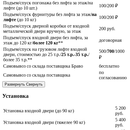
Подъем/спуск погонажа без лифта за этаж/на
100/200 ₽
лифте (до 10 шт.)
Подъем/спуск фурнитуры без лифта за этаж/
на
100/200 ₽
лифте
(до 10 кг)
Подъем/спуск дверной коробки от входной
200
руб.
металлической двери вручную, за этаж
Подъем/спуск входной двери без лифта, за
договорная
этаж до 120 кг/
более 120 кг
**
Подъем/спуск на грузовом лифте входной
500/
700
/1000
двери, стоимостью до 25 т.р./
25 т.р.-35 т.р.
/
₽
более 35 т.р.**
Самовывоз со склада поставщика Браво
бесплатно
по
Самовывоз со склада поставщика
согласованию
Развернуть
Свернуть
Установка
5 200
Установка входной двери (до 90 кг)
руб.
5 400
Установка входной двери (тяжелее 90 кг)
руб.