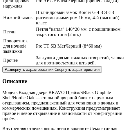
цилиндровая
Pro AEC SB МатЧерный (броненакладка)
наружная
Цилиндровый замок Border G 4-3 Э с 3
Нижний замок
ригелями диаметром 16 мм, 4-й (высший)
класс
Петля "капля" 140*20 мм, с подшипником
Петли
закрытого типа (2 шт.)
Поворотник
для ночной
Pro TT SB МатЧерный (8*60 мм)
задвижки
Заглушки для монтажных отверстий, чашки
Прочее
для противосъемных штырей.
Развернуть характеристики
Свернуть характеристики
Описание
Модель Входная дверь BRAVO Прайм/SBlack Graphite
Shell/Nordic Oak — стальной дверной блок с наружным
открыванием, предназначенный для установки в жилых и
коммерческих помещениях. Конструкция предусматривает
правое и левое открывание в зависимости от конфигурации
проёма.
Внутренняя отделка выполнена в варианте Декоративная