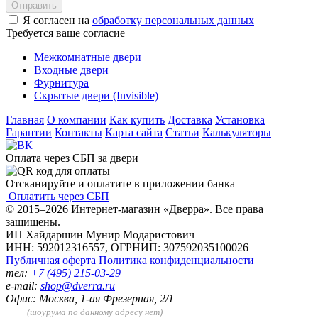
Отправить
Я согласен на
обработку персональных данных
Требуется ваше согласие
Межкомнатные двери
Входные двери
Фурнитура
Скрытые двери (Invisible)
Главная
О компании
Как купить
Доставка
Установка
Гарантии
Контакты
Карта сайта
Статьи
Калькуляторы
Оплата через СБП за двери
Отсканируйте и оплатите в приложении банка
Оплатить через СБП
© 2015–2026 Интернет-магазин «Дверра». Все права
защищены.
ИП Хайдаршин Мунир Модаристович
ИНН: 592012316557, ОГРНИП: 307592035100026
Публичная оферта
Политика конфиденциальности
тел:
+7 (495) 215-03-29
e-mail:
shop@dverra.ru
Офис: Москва, 1-ая Фрезерная, 2/1
(шоурума по данному адресу нет)