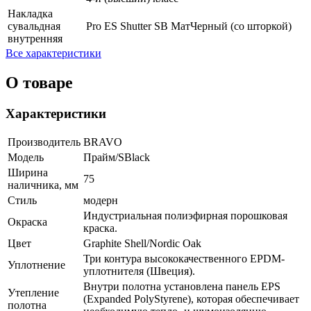
Накладка
сувальдная
Pro ES Shutter SB МатЧерный (со шторкой)
внутренняя
Все характеристики
О товаре
Характеристики
Производитель
BRAVO
Модель
Прайм/SBlack
Ширина
75
наличника, мм
Стиль
модерн
Индустриальная полиэфирная порошковая
Окраска
краска.
Цвет
Graphite Shell/Nordic Oak
Три контура высококачественного EPDM-
Уплотнение
уплотнителя (Швеция).
Внутри полотна установлена панель EPS
Утепление
(Expanded PolyStyrene), которая обеспечивает
полотна