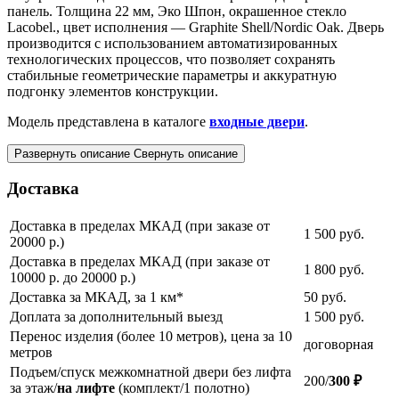
панель. Толщина 22 мм, Эко Шпон, окрашенное стекло
Lacobel., цвет исполнения — Graphite Shell/Nordic Oak. Дверь
производится с использованием автоматизированных
технологических процессов, что позволяет сохранять
стабильные геометрические параметры и аккуратную
подгонку элементов конструкции.
Модель представлена в каталоге
входные двери
.
Развернуть описание
Свернуть описание
Доставка
Доставка в пределах МКАД (при заказе от
1 500
руб.
20000 р.)
Доставка в пределах МКАД (при заказе от
1 800
руб.
10000 р. до 20000 р.)
Доставка за МКАД, за 1 км*
50
руб.
Доплата за дополнительный выезд
1 500
руб.
Перенос изделия (более 10 метров), цена за 10
договорная
метров
Подъем/спуск межкомнатной двери без лифта
200/
300 ₽
за этаж/
на лифте
(комплект/1 полотно)