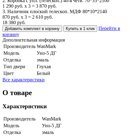
2. Коробка с упл. (телескоп.) 40-я четв. 70*35*2100
1 290
руб.
x
3
=
3 870
руб.
3. Наличник плоский телескоп. МДФ 80*10*2140
870
руб.
x
3
=
2 610
руб.
18 380
руб.
Перейти в
Добавить комплект в корзину
Купить в 1 клик
корзину
Дополнительная информация
Производитель
WanMark
Модель
Уно-5 ДГ
Отделка
эмаль
Тип двери
Глухая
Цвет
Белый
Все характеристики
О товаре
Характеристики
Производитель
WanMark
Модель
Уно-5 ДГ
Отделка
эмаль