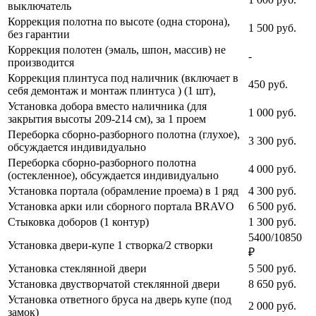
выключатель
Коррекция полотна по высоте (одна сторона),
1 500
руб.
без гарантии
Коррекция полотен (эмаль, шпон, массив) не
-
производится
Коррекция плинтуса под наличник (включает в
450
руб.
себя демонтаж и монтаж плинтуса ) (1 шт),
Установка добора вместо наличника (для
1 000
руб.
закрытия высоты 209-214 см), за 1 проем
Переборка сборно-разборного полотна (глухое),
3 300
руб.
обсуждается индивидуально
Переборка сборно-разборного полотна
4 000
руб.
(остекленное), обсуждается индивидуально
Установка портала (обрамление проема) в 1 ряд
4 300
руб.
Установка арки или сборного портала BRAVO
6 500
руб.
Стыковка доборов (1 контур)
1 300
руб.
5400/10850
Установка двери-купе 1 створка/2 створки
₽
Установка стеклянной двери
5 500
руб.
Установка двустворчатой стеклянной двери
8 650
руб.
Установка ответного бруса на дверь купе (под
2 000
руб.
замок)