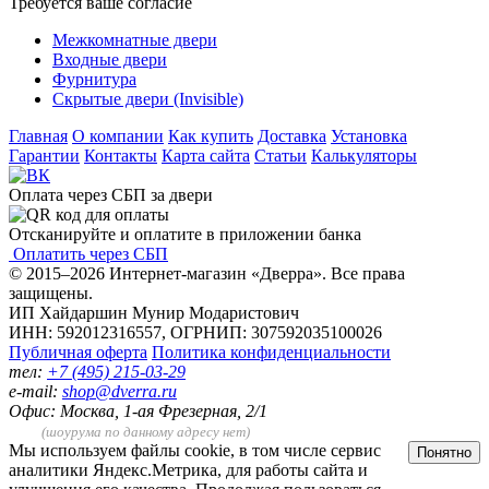
Требуется ваше согласие
Межкомнатные двери
Входные двери
Фурнитура
Скрытые двери (Invisible)
Главная
О компании
Как купить
Доставка
Установка
Гарантии
Контакты
Карта сайта
Статьи
Калькуляторы
Оплата через СБП за двери
Отсканируйте и оплатите в приложении банка
Оплатить через СБП
© 2015–2026 Интернет-магазин «Дверра». Все права
защищены.
ИП Хайдаршин Мунир Модаристович
ИНН: 592012316557, ОГРНИП: 307592035100026
Публичная оферта
Политика конфиденциальности
тел:
+7 (495) 215-03-29
e-mail:
shop@dverra.ru
Офис: Москва, 1-ая Фрезерная, 2/1
(шоурума по данному адресу нет)
Мы используем файлы cookie, в том числе сервис
Понятно
аналитики Яндекс.Метрика, для работы сайта и