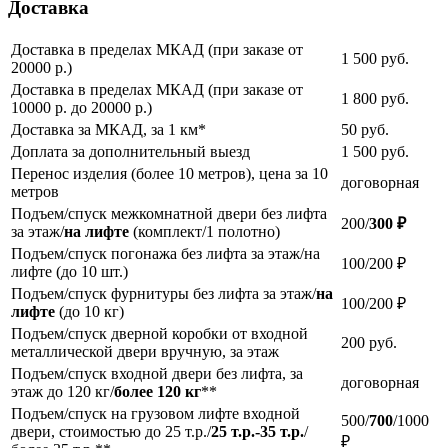
Доставка
Доставка в пределах МКАД (при заказе от
1 500
руб.
20000 р.)
Доставка в пределах МКАД (при заказе от
1 800
руб.
10000 р. до 20000 р.)
Доставка за МКАД, за 1 км*
50
руб.
Доплата за дополнительный выезд
1 500
руб.
Перенос изделия (более 10 метров), цена за 10
договорная
метров
Подъем/спуск межкомнатной двери без лифта
200/
300 ₽
за этаж/
на лифте
(комплект/1 полотно)
Подъем/спуск погонажа без лифта за этаж/на
100/200 ₽
лифте (до 10 шт.)
Подъем/спуск фурнитуры без лифта за этаж/
на
100/200 ₽
лифте
(до 10 кг)
Подъем/спуск дверной коробки от входной
200
руб.
металлической двери вручную, за этаж
Подъем/спуск входной двери без лифта, за
договорная
этаж до 120 кг/
более 120 кг
**
Подъем/спуск на грузовом лифте входной
500/
700
/1000
двери, стоимостью до 25 т.р./
25 т.р.-35 т.р.
/
₽