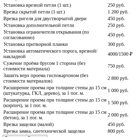
Установка врезной петли (1 шт.)
250
руб.
Врезка скрытой петли (1 шт.)
1 200
руб.
Врезка ригеля для двустворчатой двери
450
руб.
Установка дополнительной петли
250
руб.
Установка ограничителя открывания (по
450
руб.
согласованию)
Установка притворной планки
300
руб.
Установка автоматического порога, врезной/
4000/1500 ₽
накладной
Сужение проёма брусом 1 сторона (без
750
руб.
стоимости материала)
Зашить верх проема гиспокартоном (без
2 800
руб.
стоимости материалов)
Расширение проема при толщине стены до 15 см
1 000
руб.
(штукатурка, ГКЛ, дерево), за 1 пог. м.
Расширение проема при толщине стены до 15 см
1 500
руб.
(кирпич), за 1 пог. м.
Расширение проема при толщине стены до 15 см
2 000
руб.
(бетон), за 1 пог. м.
Врезка защелки (малой)
450
руб.
Врезка замка, сантехнической защелки
800
руб.