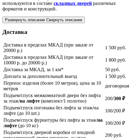
используются в составе
складных дверей
различных
форматов и конструкций.
Развернуть описание
Свернуть описание
Доставка
Доставка в пределах МКАД (при заказе от
1 500
руб.
20000 р.)
Доставка в пределах МКАД (при заказе от
1 800
руб.
10000 р. до 20000 р.)
Доставка за МКАД, за 1 км*
50
руб.
Доплата за дополнительный выезд
1 500
руб.
Перенос изделия (более 10 метров), цена за 10
договорная
метров
Подъем/спуск межкомнатной двери без лифта
200/
300 ₽
за этаж/
на лифте
(комплект/1 полотно)
Подъем/спуск погонажа без лифта за этаж/на
100/200 ₽
лифте (до 10 шт.)
Подъем/спуск фурнитуры без лифта за этаж/
на
100/200 ₽
лифте
(до 10 кг)
Подъем/спуск дверной коробки от входной
200
руб.
металлической двери вручную, за этаж