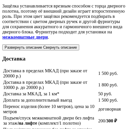
Защёлка устанавливается врезным способом с торца дверного
полотна, поэтому её внешний дизайн играет второстепенную
роль. При этом цвет защёлки рекомендуется подбирать в
соответствии с цветом дверных ручек и другой фурнитуры
для сохранения аккуратного и гармоничного внешнего вида
дверного блока. Фурнитура подходит для установки на
межкомнатные двери
.
Развернуть описание
Свернуть описание
Доставка
Доставка в пределах МКАД (при заказе от
1 500
руб.
20000 р.)
Доставка в пределах МКАД (при заказе от
1 800
руб.
10000 р. до 20000 р.)
Доставка за МКАД, за 1 км*
50
руб.
Доплата за дополнительный выезд
1 500
руб.
Перенос изделия (более 10 метров), цена за 10
договорная
метров
Подъем/спуск межкомнатной двери без лифта
200/
300 ₽
за этаж/
на лифте
(комплект/1 полотно)