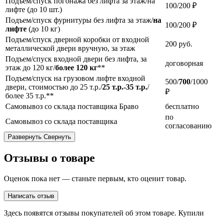
Подъем/спуск погонажа без лифта за этаж/на
100/200 ₽
лифте (до 10 шт.)
Подъем/спуск фурнитуры без лифта за этаж/
на
100/200 ₽
лифте
(до 10 кг)
Подъем/спуск дверной коробки от входной
200
руб.
металлической двери вручную, за этаж
Подъем/спуск входной двери без лифта, за
договорная
этаж до 120 кг/
более 120 кг
**
Подъем/спуск на грузовом лифте входной
500/
700
/1000
двери, стоимостью до 25 т.р./
25 т.р.-35 т.р.
/
₽
более 35 т.р.**
Самовывоз со склада поставщика Браво
бесплатно
по
Самовывоз со склада поставщика
согласованию
Развернуть
Свернуть
Отзывы о товаре
Оценок пока нет — станьте первым, кто оценит товар.
Написать отзыв
Здесь появятся отзывы покупателей об этом товаре. Купили